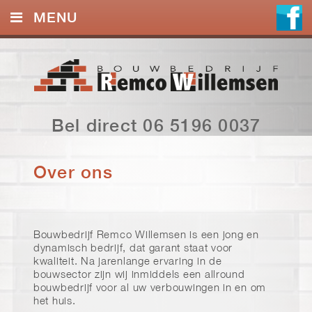
MENU
HOME
NIEUWS
DIENSTEN
Bel direct 06 5196 0037
OVER ONS
Over ons
FOTO’S
CONTACT
Bouwbedrijf Remco Willemsen is een jong en
dynamisch bedrijf, dat garant staat voor
kwaliteit. Na jarenlange ervaring in de
bouwsector zijn wij inmiddels een allround
bouwbedrijf voor al uw verbouwingen in en om
het huis.