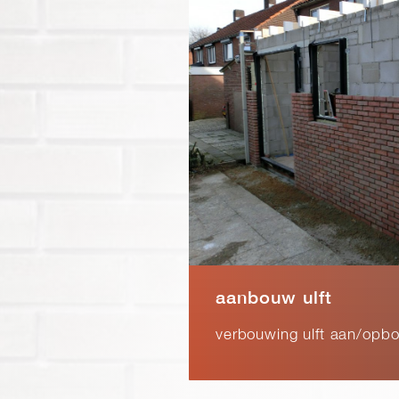
aanbouw ulft
verbouwing ulft aan/opb