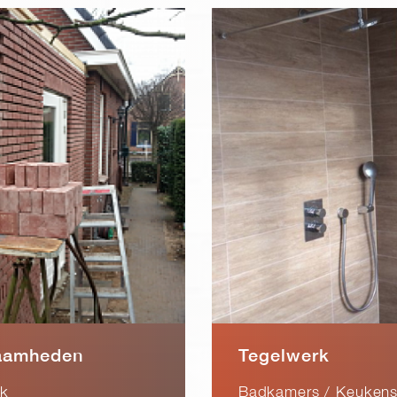
aamheden
Tegelwerk
rk
Badkamers / Keukens